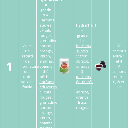
«
grade
1 »
Parfums
sucrés
Hydra’fruit
: Fruits
«
rouges,
grade
grenadine,
1 »
Avec
abricot,
Parfums
SE
un
orange,
sucrés
compris
retard
citron,
: citron,
entre 1
1
de
ananas,
abricot,
et 4
fermeture
pomme,
ananas.
V
des
thé
3
compris
cordes
pêche.
parfums
entre
vocales
Parfums
édulcorés
0,15 et
faible
édulcorés
:
0,25
: Fruits
abricot,
rouges,
orange,
grenadine,
fruits
abricot,
rouges.
orange,
citron,
pomme,