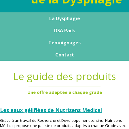
La Dysphagie
Qu’est-ce que la Dysphagie ?
DSA Pack
Témoignages
Notre expert
Le DSA Pack
Le guide des produits
Agir au quotidien
Contact
Formation support
Publications
Le guide des produits
Une offre adaptée à chaque grade
Les eaux gélifiées de Nutrisens Medical
Grâce à un travail de Recherche et Développement continu, Nutrisens
Médical propose une palette de produits adaptés à chaque Grade avec