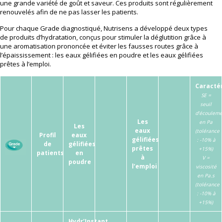
une grande variété de goût et saveur. Ces produits sont régulièrement
renouvelés afin de ne pas lasser les patients.
Pour chaque Grade diagnostiqué, Nutrisens a développé deux types
de produits d’hydratation, conçus pour stimuler la déglutition grâce à
une aromatisation prononcée et éviter les fausses routes grâce à
l’épaississement : les eaux gélifiées en poudre et les eaux gélifiées
prêtes à l’emploi.
Caracté
SE =
seuil
d’écoulem
Les
en Pa
Les
eaux
(tolérance
Profil
eaux
gélifiées
: -10% à
de
gélifiées
prêtes
+15%)
patients
en
à
V =
poudre
l’emploi
viscosité
en Pa.s
(tolérance
: -10% à
+15%)
Hydr’Instant