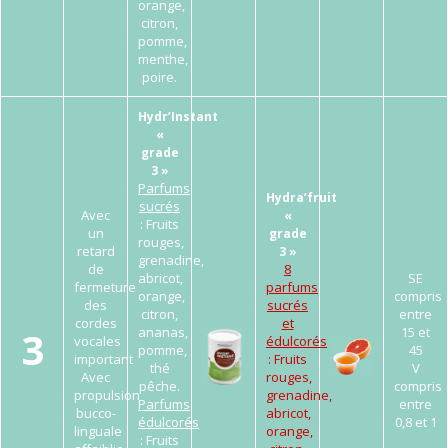
orange,
citron,
pomme,
menthe,
poire.
Hydr’Instant
«
grade
3 »
Parfums
Hydra’fruit
sucrés
Avec
«
: Fruits
un
grade
rouges,
retard
3 »
grenadine,
de
8
abricot,
SE
fermeture
parfums
orange,
compris
des
sucrés
citron,
entre
cordes
et
3
ananas,
15 et
vocales
édulcorés
pomme,
45
important
: Fruits
thé
V
Avec
rouges,
pêche.
compris
propulsion
grenadine,
Parfums
entre
bucco-
abricot,
édulcorés
0,8 et 1
linguale
orange,
: Fruits