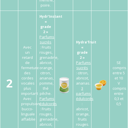
menthe,
poire.
Hydr’Instant
«
grade
2 »
Parfums
sucrés
Hydra’fruit
Avec
: Fruits
«
un
rouges,
grade
retard
grenadine,
2 »
de
abricot,
Parfums
SE
fermeture
orange,
sucrés
compris
des
citron,
: citron,
entre 5
2
cordes
ananas,
abricot,
et 10
vocales
pomme,
ananas.
V
plus
thé
3
compris
important
pêche.
parfums
entre
Avec
Parfums
édulcorés
0,3 et
propulsion
édulcorés
:
0,5
bucco-
: Fruits
abricot,
linguale
rouges,
orange,
affaiblie
grenadine,
fruits
abricot,
rouges.