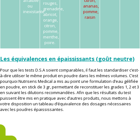
affaiblie
citron,
rouges,
ou
ananas,
grenadine,
inexistante
pomme,
abricot,
raisin
orange,
citron,
pomme,
menthe,
poire.
Les équivalences en épaississants (goût neutre)
Pour que les tests D.S.A soient comparables, il faut les standardiser c’est-
à-dire utiliser le même produit en poudre dans les mêmes volumes. C’est
pourquoi Nutrisens Medical a mis au point une formulation d’eau gélifiée
en poudre, en stick de 3 gr, permettant de reconstituer les grades 1, 2 et 3
en suivant les dilutions recommandées. Afin que les résultats du test
puissent être mis en pratique avec d’autres produits, nous mettons à
votre disposition un tableau d’équivalence des dosages nécessaires
avec les poudres épaississantes.